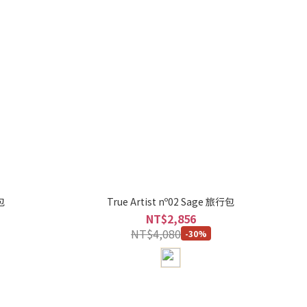
包
True Artist nº02 Sage 旅行包
NT$2,856
NT$4,080
-30%