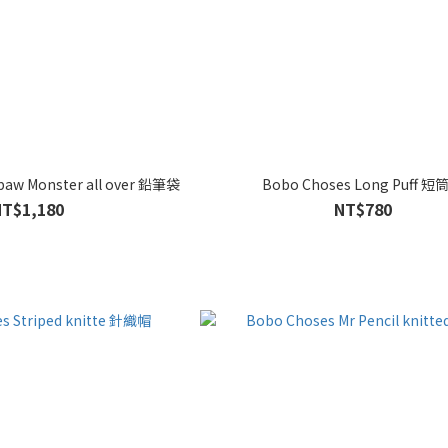
paw Monster all over 鉛筆袋
Bobo Choses Long Puff 短
NT$1,180
NT$780