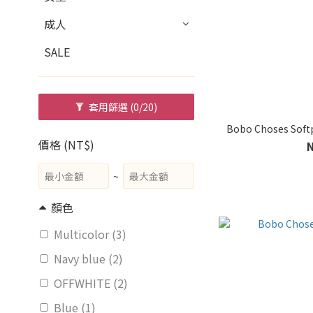
成人
SALE
套用篩選
(0/20)
Bobo Choses Soft
價格 (NT$)
~
顏色
Multicolor (3)
Navy blue (2)
OFFWHITE (2)
Blue (1)