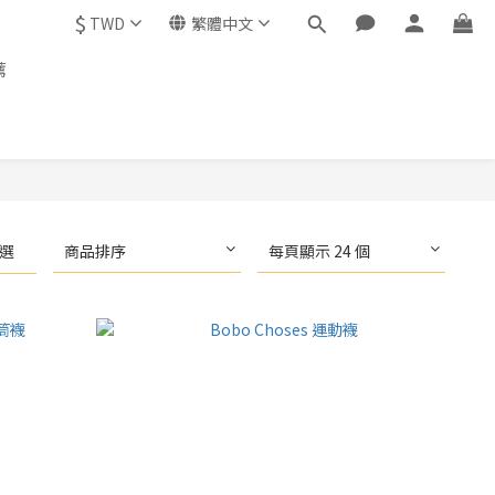
$
TWD
繁體中文
薦
選
商品排序
每頁顯示 24 個