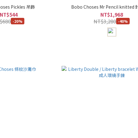
oses Pickles 吊飾
Bobo Choses Mr Pencil knitte
NT$544
NT$1,968
$680
NT$3,280
-20%
-40%