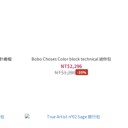
ed 針織帽
Bobo Choses Color block technical 迷你包
NT$2,296
NT$3,280
-30%