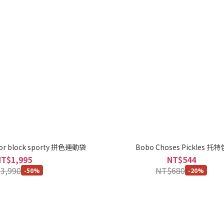
lor block sporty 拼色運動袋
Bobo Choses Pickles 托特
NT$1,995
NT$544
3,990
NT$680
-50%
-20%