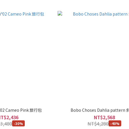
 nº02 Cameo Pink 旅行包
Bobo Choses Dahlia patter
NT$2,436
NT$2,568
3,480
NT$4,280
-30%
-40%