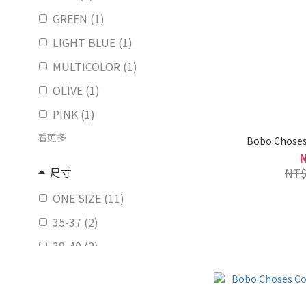
GREEN (1)
LIGHT BLUE (1)
MULTICOLOR (1)
OLIVE (1)
PINK (1)
看更多
Bobo Choses
尺寸
NT$
ONE SIZE (11)
35-37 (2)
38-40 (2)
23-25 (1)
26-28 (1)