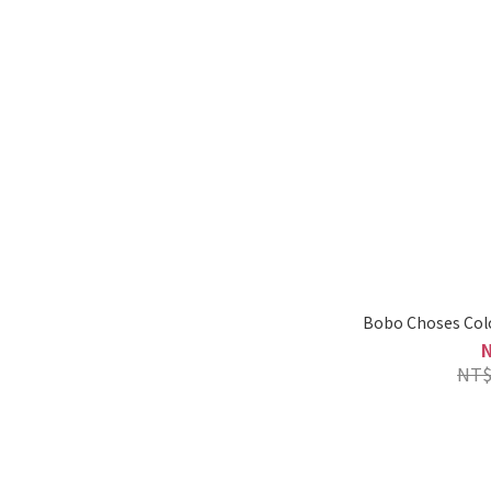
29-31 (1)
32-34 (1)
41-43 (1)
HEAD 58 (1)
看更多
品牌
BOBO Choses (8)
品牌
Bobo Choses Co
BOBO FW25 (6)
NT$
BOBO SS26 (2)
TRUE ARTIST SS26 (2)
LE 2026 (1)