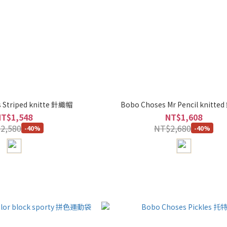
 Striped knitte 針織帽
Bobo Choses Mr Pencil knitt
NT$1,548
NT$1,608
2,580
NT$2,680
-40%
-40%