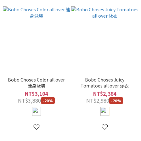
Bobo Choses Color all over
Bobo Choses Juicy
連身泳裝
Tomatoes all over 泳衣
NT$3,104
NT$2,384
NT$3,880
NT$2,980
-20%
-20%