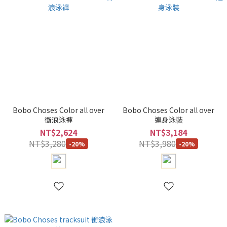
Bobo Choses Color all over
Bobo Choses Color all over
衝浪泳褲
連身泳裝
NT$2,624
NT$3,184
NT$3,280
NT$3,980
-20%
-20%