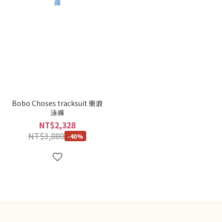
Bobo Choses tracksuit 衝浪
泳褲
NT$2,328
NT$3,880
-40%