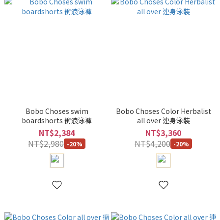
Bobo Choses swim
Bobo Choses Color Herbalist
boardshorts 衝浪泳褲
all over 連身泳裝
NT$2,384
NT$3,360
NT$2,980
NT$4,200
-20%
-20%