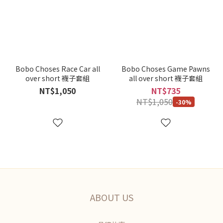
Bobo Choses Race Car all
Bobo Choses Game Pawns
over short 襪子套組
all over short 襪子套組
NT$1,050
NT$735
NT$1,050
-30%
ABOUT US