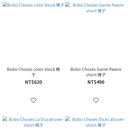
Bobo Choses color block 襪
Bobo Choses Game Pawns
子
short 襪子
NT$620
NT$490