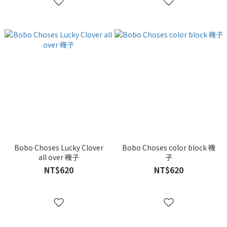
Bobo Choses Lucky Clover
Bobo Choses color block 襪
all over 襪子
子
NT$620
NT$620