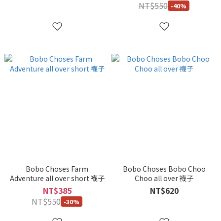
NT$550
-40%
Bobo Choses Farm
Bobo Choses Bobo Choo
Adventure all over short 襪子
Choo all over 襪子
NT$385
NT$620
NT$550
-30%