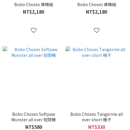
Bobo Choses 褲襪組
Bobo Choses 褲襪組
NT$2,180
NT$2,180
Bobo Choses Softpaw
Bobo Choses Tangerine all
Monster all over 短筒襪
over short 襪子
NT$580
NT$330