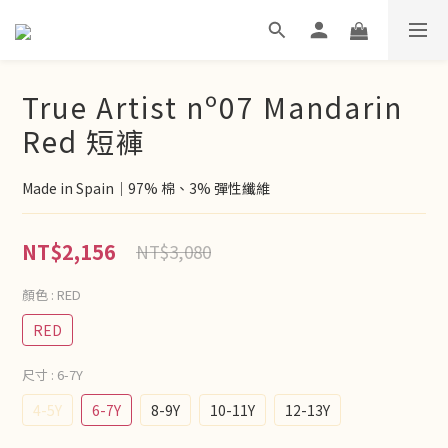
True Artist nº07 Mandarin
Red 短褲
Made in Spain｜97% 棉、3% 彈性纖維
NT$2,156
NT$3,080
顏色
: RED
RED
尺寸
: 6-7Y
4-5Y
6-7Y
8-9Y
10-11Y
12-13Y