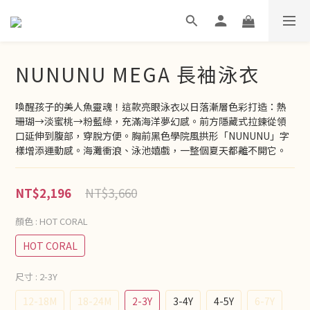
NUNUNU MEGA 長袖泳衣
喚醒孩子的美人魚靈魂！這款亮眼泳衣以日落漸層色彩打造：熱
珊瑚→淡蜜桃→粉藍綠，充滿海洋夢幻感。前方隱藏式拉鍊從領
口延伸到腹部，穿脫方便。胸前黑色學院風拱形「NUNUNU」字
樣增添運動感。海灘衝浪、泳池嬉戲，一整個夏天都離不開它。
NT$3,660
NT$2,196
顏色
: HOT CORAL
HOT CORAL
尺寸
: 2-3Y
12-18M
18-24M
2-3Y
3-4Y
4-5Y
6-7Y