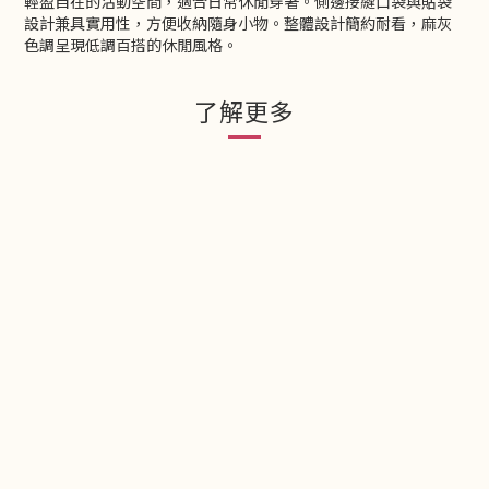
輕盈自在的活動空間，適合日常休閒穿著。側邊接縫口袋與貼袋
設計兼具實用性，方便收納隨身小物。整體設計簡約耐看，麻灰
色調呈現低調百搭的休閒風格。
了解更多