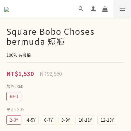
Square Bobo Choses
bermuda 短褲
100% 有機棉
NT$1,530
NT$2,550
顏色
: RED
RED
尺寸
: 2-3Y
2-3Y
4-5Y
6-7Y
8-9Y
10-11Y
12-13Y