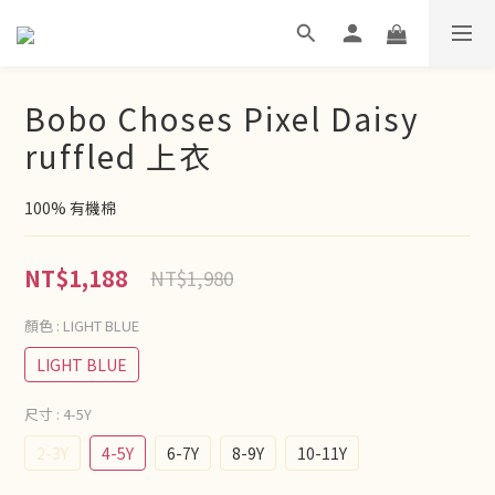
Bobo Choses Pixel Daisy
ruffled 上衣
100% 有機棉
NT$1,188
NT$1,980
顏色
: LIGHT BLUE
LIGHT BLUE
尺寸
: 4-5Y
2-3Y
4-5Y
6-7Y
8-9Y
10-11Y