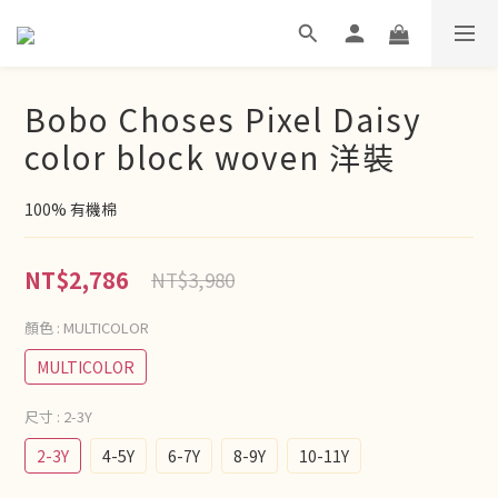
Bobo Choses Pixel Daisy
color block woven 洋裝
100% 有機棉
NT$2,786
NT$3,980
顏色
: MULTICOLOR
MULTICOLOR
尺寸
: 2-3Y
2-3Y
4-5Y
6-7Y
8-9Y
10-11Y