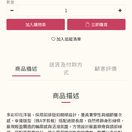
數量
加入購物車
立即購買
加入追蹤清單
送貨及付款方
商品描述
顧客評價
式
商品描述
多彩印花洋裝，採用前排鈕扣開襟設計，兼具實穿性與細節層次
感。傘擺版型（微A字剪裁）搭配過膝長度，自然修飾身形線條，
展現輕盈飄逸的輪廓感與活潑氛圍。方領設計展露鎖骨與頸部線