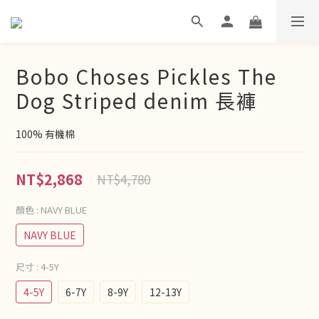
Bobo Choses Pickles The
Dog Striped denim 長褲
100% 有機棉
NT$2,868
NT$4,780
顏色
: NAVY BLUE
NAVY BLUE
尺寸
: 4-5Y
4-5Y
6-7Y
8-9Y
12-13Y