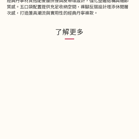
經典丹寧材質搭配後腰拼接與皮帶環設計，強化整體結構與細節
質感。五口袋配置提供充足收納空間，褲腳反摺設計增添休閒層
次感，打造兼具潮流與實用性的經典丹寧褲款。
了解更多