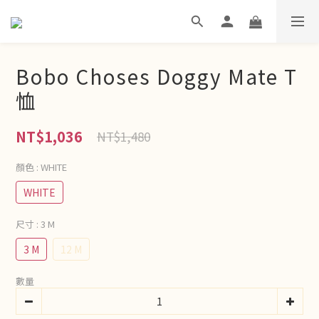
Bobo Choses Doggy Mate T
恤
NT$1,036
NT$1,480
顏色
: WHITE
WHITE
尺寸
: 3 M
3 M
12 M
數量