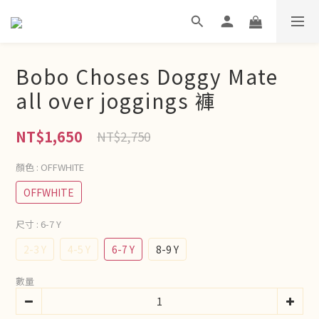
Bobo Choses Doggy Mate
all over joggings 褲
NT$1,650
NT$2,750
顏色
: OFFWHITE
OFFWHITE
尺寸
: 6-7 Y
2-3 Y
4-5 Y
6-7 Y
8-9 Y
數量