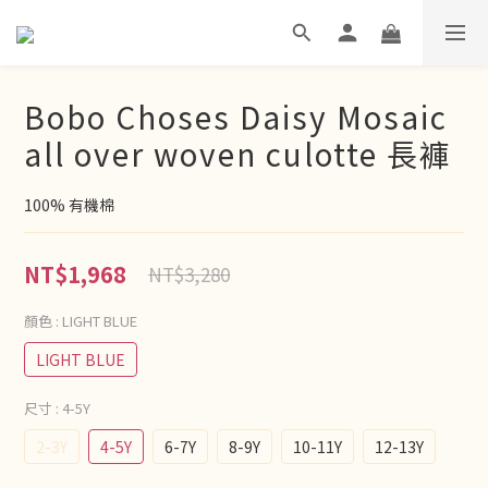
Bobo Choses Daisy Mosaic
all over woven culotte 長褲
100% 有機棉
NT$1,968
NT$3,280
顏色
: LIGHT BLUE
LIGHT BLUE
尺寸
: 4-5Y
2-3Y
4-5Y
6-7Y
8-9Y
10-11Y
12-13Y