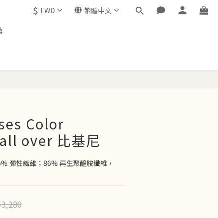
$
TWD
繁體中文
薦
立即購買
ses Color
 all over 比基尼
5% 彈性纖維；86% 再生聚醯胺纖維，
3,280