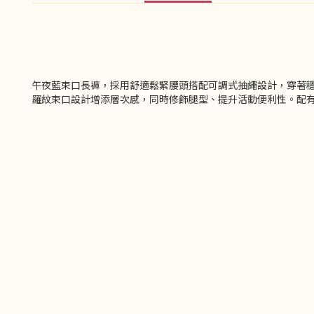
午夜藍束口長褲，採用舒適鬆緊腰頭搭配可調式抽繩設計，穿著
羅紋束口設計增添層次感，同時修飾腿型、提升活動便利性。配