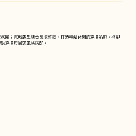
流氛圍；寬鬆版型結合長版剪裁，打造輕鬆休閒的穿搭輪廓。褲腳
運動穿搭與街頭風格搭配。