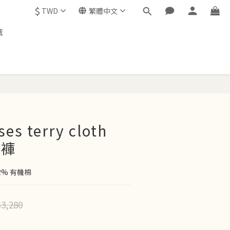
$
TWD
繁體中文
薦
立即購買
es terry cloth
長褲
2% 有機棉
3,280