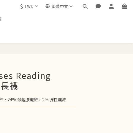
$
TWD
繁體中文
薦
立即購買
ses Reading
e 長襪
機棉，24% 聚醯胺纖維，2% 彈性纖維