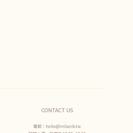
CONTACT US
電郵：hello@milanik.tw