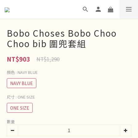
Bobo Choses Bobo Choo
Choo bib 圍兜套組
NT$903
NT$1,290
顏色
: NAVY BLUE
NAVY BLUE
尺寸
: ONE SIZE
ONE SIZE
數量