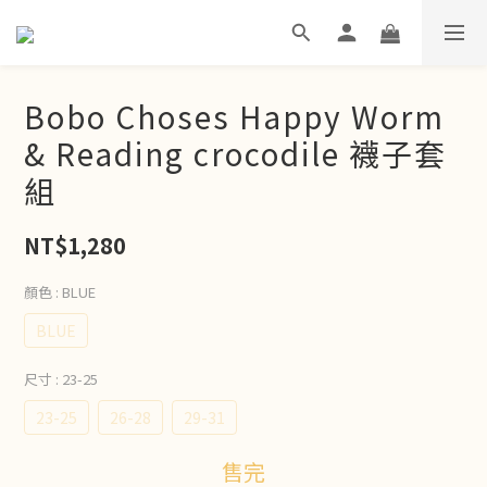
Bobo Choses Happy Worm
& Reading crocodile 襪子套
組
NT$1,280
顏色
: BLUE
BLUE
尺寸
: 23-25
23-25
26-28
29-31
售完