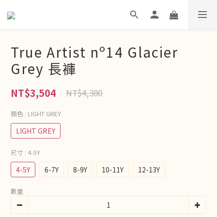
True Artist nº14 Glacier
Grey 長褲
NT$3,504
NT$4,380
顏色
: LIGHT GREY
LIGHT GREY
尺寸
: 4-5Y
4-5Y
6-7Y
8-9Y
10-11Y
12-13Y
數量