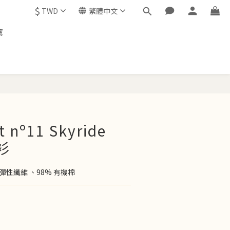
$
TWD
繁體中文
薦
立即購買
st nº11 Skyride
衫
|2% 彈性纖維 、98% 有機棉