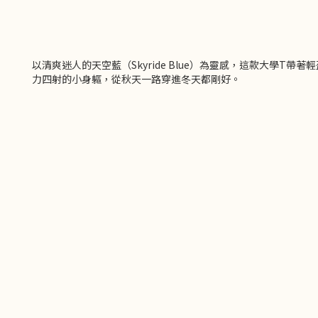
以清爽迷人的天空藍（Skyride Blue）為靈感，這款大學T帶著
力四射的小身軀，從秋天一路穿進冬天都剛好。