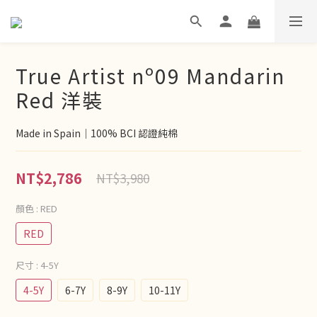
True Artist nº09 Mandarin
Red 洋裝
Made in Spain｜100% BCI 認證純棉
NT$2,786
NT$3,980
顏色
: RED
RED
尺寸
: 4-5Y
4-5Y
6-7Y
8-9Y
10-11Y